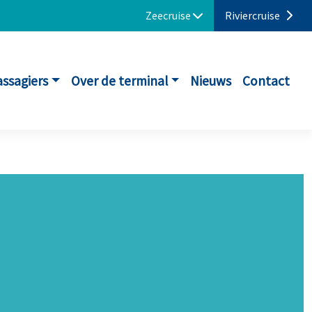
Zeecruise
Riviercruise
assagiers
Over de terminal
Nieuws
Contact