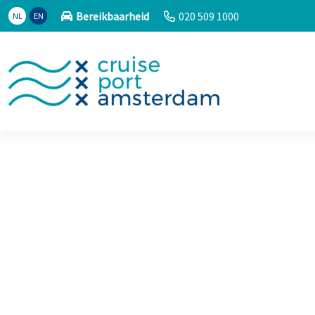
Bereikbaarheid
020 509 1000
NL
EN